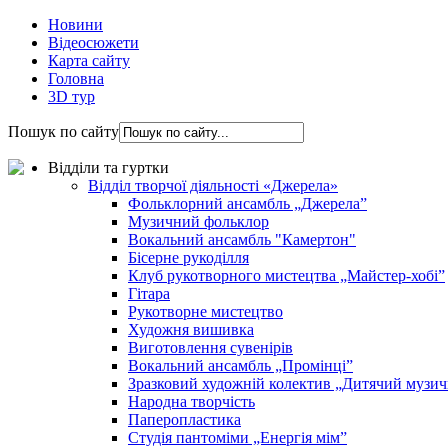
Новини
Відеосюжети
Карта сайту
Головна
3D тур
Пошук по сайту
Відділи та гуртки
Відділ творчої діяльності «Джерела»
Фольклорний ансамбль „Джерела”
Музичний фольклор
Вокальний ансамбль "Камертон"
Бісерне рукоділля
Клуб рукотворного мистецтва „Майстер-хобі”
Гітара
Рукотворне мистецтво
Художня вишивка
Виготовлення сувенірів
Вокальний ансамбль „Промінці”
Зразковий художній колектив „Дитячий музич
Народна творчість
Паперопластика
Студія пантоміми „Енергія мім”