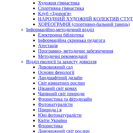
Художня гімнастика
Спортивна гімнастика
Клуб «Здоров'я»
НАРОДНИЙ ХУДОЖНІЙ КОЛЕКТИВ СТУДІ
ХОРЕОГРАФІЯ (спортивно-бальний танець)
Інформаційно-методичний відділ
Електронна бібліотека
Інформаційна скринька педагога
Атестація
Програмно- методичне забезпечення
Методичні рекомендації
Відділ екології та захисту довкілля
Дивовижний сад
Основи фенології
Ландшафтний дизайн
Світ кімнатних рослин
Цікавий світ комах
Чарівний світ природи
Флористика та фітодизайн
Фотонатуралісти
Природа і я
Юні фотонатуралісти
Квіти України
Флористика
Дивовижний світ рослин