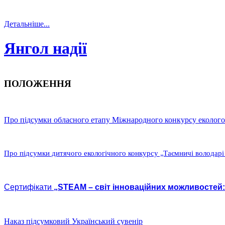
Детальніше...
Янгол надії
ПОЛОЖЕННЯ
Про підсумки обласного етапу Міжнародного конкурсу еколого-
Про підсумки дитячого екологічного конкурсу „Таємничі володарі
Сертифікати
„STEAM – світ інноваційних можливостей: 
Наказ підсумковий Український сувенір