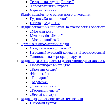
Театральна студія „Синтез”
Хореографічний гурток
Чарівна лозинка
Відділ дошкільного естетичного виховання
Гурток „Казкові нотки”
Школа „РАДІСТЬ”
Відділ соціальних ініціатив та становлення особисто
„Мовний клубˮ
Медіастудія „ЗМІстˮ
„Молодіжний хабˮ
Організаційно-масовий відділ
Студія макіяжу „Стиліст”
Народний художній колектив „Продюсерськи
Танцювальна корпорація друзів
Відділ образотворчого та декоративно-ужиткового 
Образотворче мистецтво
„Креатив-студія"
Фітодизайн
„Гончарик"
„Кераміка"
„Сучасний декор”
„Таємниці пензля”
„Веселі кольори”
Відділ здоров’язберігаючих технологій
Шаховий гурток