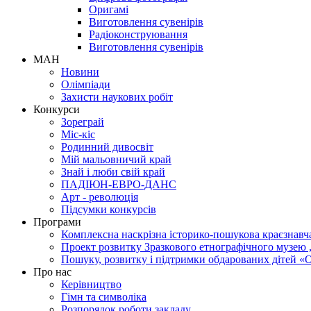
Оригамі
Виготовлення сувенірів
Радіоконструювання
Виготовлення сувенірів
МАН
Новини
Олімпіади
Захисти наукових робіт
Конкурси
Зореграй
Міс-кіс
Родинний дивосвіт
Мій мальовничий край
Знай і люби свій край
ПАДІЮН-ЕВРО-ДАНС
Арт - революція
Підсумки конкурсів
Програми
Комплексна наскрізна історико-пошукова краєзнавч
Проект розвитку Зразкового етнографічного музею
Пошуку, розвитку і підтримки обдарованих ді
Про нас
Керівництво
Гімн та символіка
Розпорядок роботи закладу