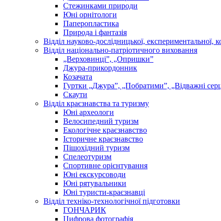
Стежинками природи
Юні орнітологи
Паперопластика
Природа і фантазія
Відділ науково-дослідницької, експериментальної, к
Відділ національно-патріотичного виховання
„Верховинці”, „Опришки”
Джура-прикордонник
Козачата
Гуртки „Джура”, „Побратими”, „Відважні сер
Скаути
Відділ краєзнавства та туризму
Юні археологи
Велосипедний туризм
Екологічне краєзнавство
Історичне краєзнавство
Пішохідний туризм
Спелеотуризм
Спортивне орієнтування
Юні екскурсоводи
Юні рятувальники
Юні туристи-краєзнавці
Відділ техніко-технологічної підготовки
ГОНЧАРИК
Цифрова фотографія