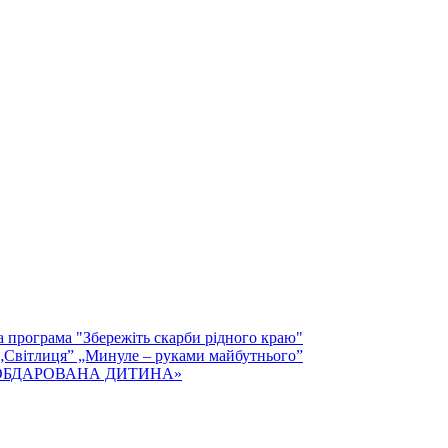
а програма "Збережіть скарби рідного краю"
 „Світлиця” „Минуле – руками майбутнього”
тей «ОБДАРОВАНА ДИТИНА»