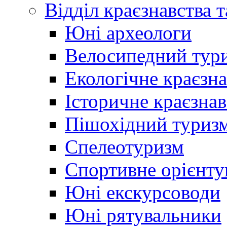
Відділ краєзнавства 
Юні археологи
Велосипедний тур
Екологічне краєзн
Історичне краєзнав
Пішохідний туриз
Спелеотуризм
Спортивне орієнту
Юні екскурсоводи
Юні рятувальники