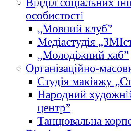
Відділ соціальних іні
особистості
„Мовний клубˮ
Медіастудія „ЗМІс
„Молодіжний хабˮ
Організаційно-масови
Студія макіяжу „Ст
Народний художні
центр”
Танцювальна корпо