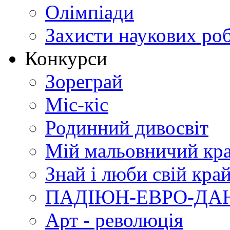
Олімпіади
Захисти наукових роб
Конкурси
Зореграй
Міс-кіс
Родинний дивосвіт
Мій мальовничий кр
Знай і люби свій кра
ПАДІЮН-ЕВРО-ДА
Арт - революція