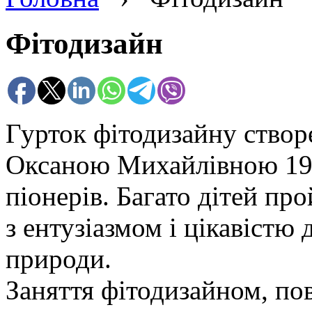
Фітодизайн
Гурток фітодизайну ство
Оксаною Михайлівною 198
піонерів. Багато дітей пр
з ентузіазмом і цікавістю 
природи.
Заняття фітодизайном, пов