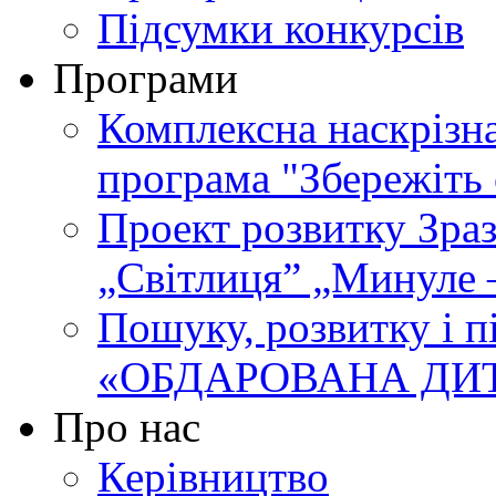
Підсумки конкурсів
Програми
Комплексна наскрізн
програма "Збережіть 
Проект розвитку Зра
„Світлиця” „Минуле 
Пошуку, розвитку і п
«ОБДАРОВАНА ДИ
Про нас
Керівництво