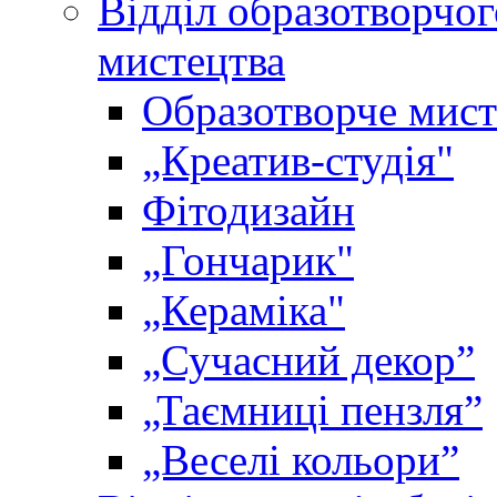
Відділ образотворчог
мистецтва
Образотворче мист
„Креатив-студія"
Фітодизайн
„Гончарик"
„Кераміка"
„Сучасний декор”
„Таємниці пензля”
„Веселі кольори”