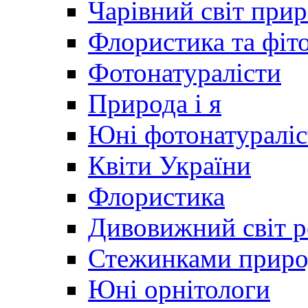
Чарівний світ при
Флористика та фіт
Фотонатуралісти
Природа і я
Юні фотонатураліс
Квіти України
Флористика
Дивовижний світ 
Стежинками прир
Юні орнітологи