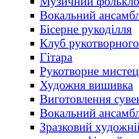
Музичний фолькл
Вокальний ансамб
Бісерне рукоділля
Клуб рукотворного
Гітара
Рукотворне мистец
Художня вишивка
Виготовлення суве
Вокальний ансамбл
Зразковий художні