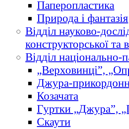
Паперопластика
Природа і фантазія
Відділ науково-дослі
конструкторської та 
Відділ національно-п
„Верховинці”, „О
Джура-прикордон
Козачата
Гуртки „Джура”, „
Скаути