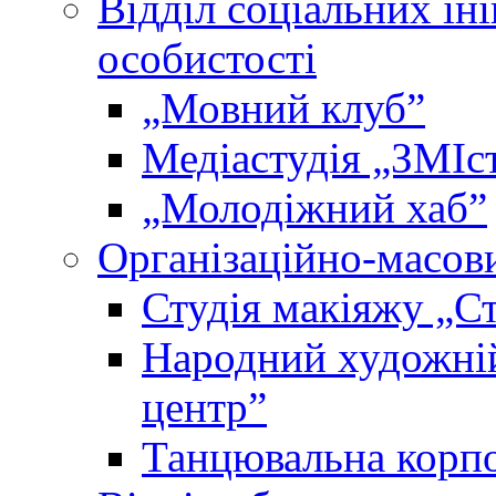
Відділ соціальних іні
особистості
„Мовний клубˮ
Медіастудія „ЗМІс
„Молодіжний хабˮ
Організаційно-масови
Студія макіяжу „Ст
Народний художні
центр”
Танцювальна корпо