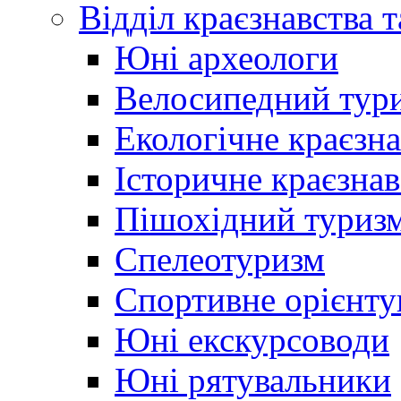
Відділ краєзнавства 
Юні археологи
Велосипедний тур
Екологічне краєзн
Історичне краєзнав
Пішохідний туриз
Спелеотуризм
Спортивне орієнту
Юні екскурсоводи
Юні рятувальники