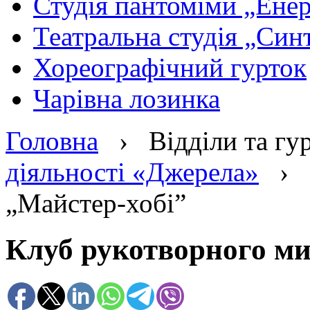
Студія пантоміми „Енер
Театральна студія „Син
Хореографічний гурток
Чарівна лозинка
Головна
›
Відділи та гу
діяльності «Джерела»
›
„Майстер-хобі”
Клуб рукотворного ми