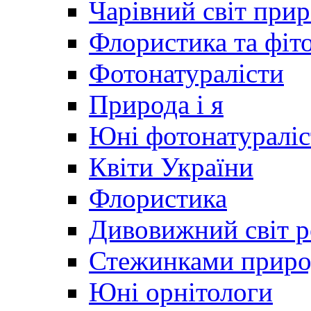
Чарівний світ при
Флористика та фіт
Фотонатуралісти
Природа і я
Юні фотонатураліс
Квіти України
Флористика
Дивовижний світ 
Стежинками прир
Юні орнітологи