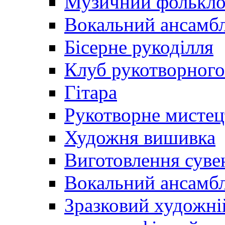
Музичний фолькл
Вокальний ансамб
Бісерне рукоділля
Клуб рукотворного
Гітара
Рукотворне мистец
Художня вишивка
Виготовлення суве
Вокальний ансамбл
Зразковий художні