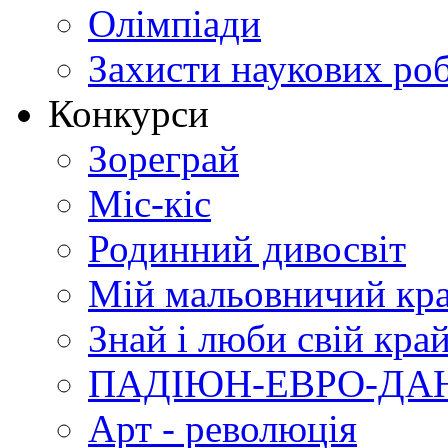
Олімпіади
Захисти наукових роб
Конкурси
Зореграй
Міс-кіс
Родинний дивосвіт
Мій мальовничий кр
Знай і люби свій кра
ПАДІЮН-ЕВРО-ДА
Арт - революція