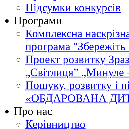
Підсумки конкурсів
Програми
Комплексна наскрізн
програма "Збережіть 
Проект розвитку Зра
„Світлиця” „Минуле 
Пошуку, розвитку і п
«ОБДАРОВАНА ДИ
Про нас
Керівництво