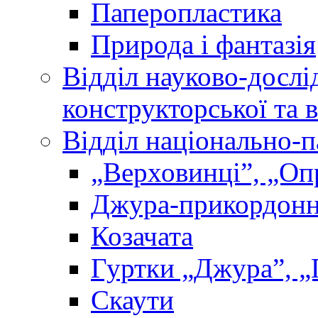
Паперопластика
Природа і фантазія
Відділ науково-дослі
конструкторської та 
Відділ національно-п
„Верховинці”, „О
Джура-прикордон
Козачата
Гуртки „Джура”, „
Скаути