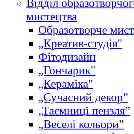
Відділ образотворчог
мистецтва
Образотворче мист
„Креатив-студія"
Фітодизайн
„Гончарик"
„Кераміка"
„Сучасний декор”
„Таємниці пензля”
„Веселі кольори”