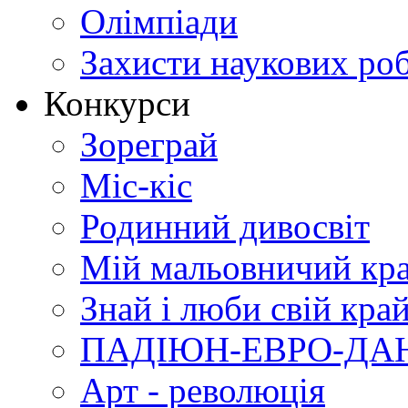
Олімпіади
Захисти наукових роб
Конкурси
Зореграй
Міс-кіс
Родинний дивосвіт
Мій мальовничий кр
Знай і люби свій кра
ПАДІЮН-ЕВРО-ДА
Арт - революція