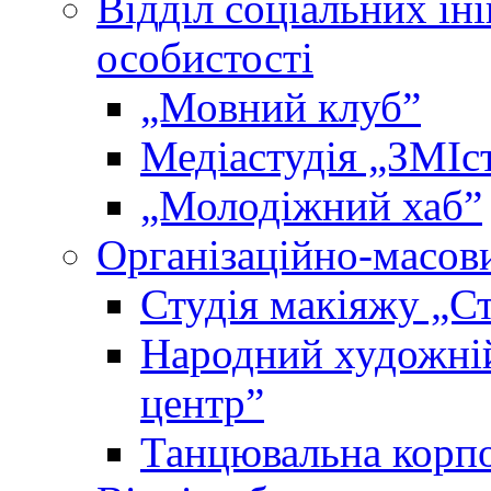
Відділ соціальних іні
особистості
„Мовний клубˮ
Медіастудія „ЗМІс
„Молодіжний хабˮ
Організаційно-масови
Студія макіяжу „Ст
Народний художні
центр”
Танцювальна корпо