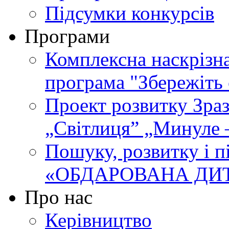
Підсумки конкурсів
Програми
Комплексна наскрізн
програма "Збережіть 
Проект розвитку Зра
„Світлиця” „Минуле 
Пошуку, розвитку і п
«ОБДАРОВАНА ДИ
Про нас
Керівництво