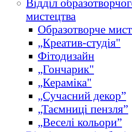
Відділ образотворчог
мистецтва
Образотворче мист
„Креатив-студія"
Фітодизайн
„Гончарик"
„Кераміка"
„Сучасний декор”
„Таємниці пензля”
„Веселі кольори”