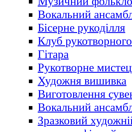
Музичний фолькл
Вокальний ансамб
Бісерне рукоділля
Клуб рукотворного
Гітара
Рукотворне мистец
Художня вишивка
Виготовлення суве
Вокальний ансамбл
Зразковий художні