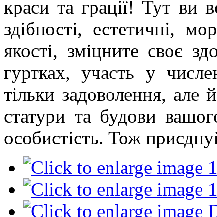
краси та грації! Тут ви в
здібності, естетичні, мо
якості, зміцните своє зд
гуртках, участь у числ
тільки задоволення, але
статури та будови вашог
особистість. Тож приєдну