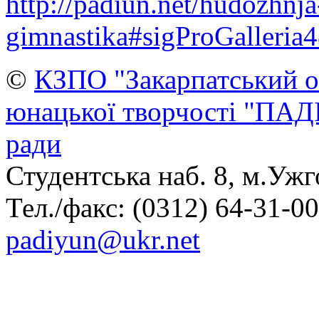
http://padiun.net/hudozhnja
gimnastika#sigProGalleria
©
КЗПО "Закарпатський о
юнацької творчості "ПАД
ради
Студентська наб. 8, м.Ужг
Тел./факс: (0312) 64-31-00,
padiyun@ukr.net