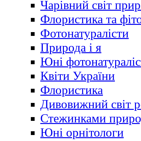
Чарівний світ при
Флористика та фіт
Фотонатуралісти
Природа і я
Юні фотонатураліс
Квіти України
Флористика
Дивовижний світ 
Стежинками прир
Юні орнітологи