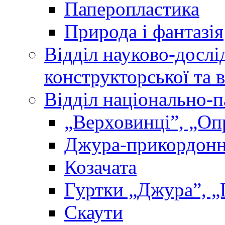
Паперопластика
Природа і фантазія
Відділ науково-дослі
конструкторської та 
Відділ національно-п
„Верховинці”, „О
Джура-прикордон
Козачата
Гуртки „Джура”, „
Скаути