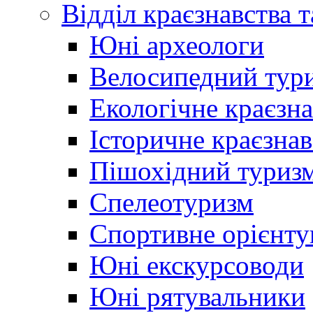
Відділ краєзнавства 
Юні археологи
Велосипедний тур
Екологічне краєзн
Історичне краєзнав
Пішохідний туриз
Спелеотуризм
Спортивне орієнту
Юні екскурсоводи
Юні рятувальники