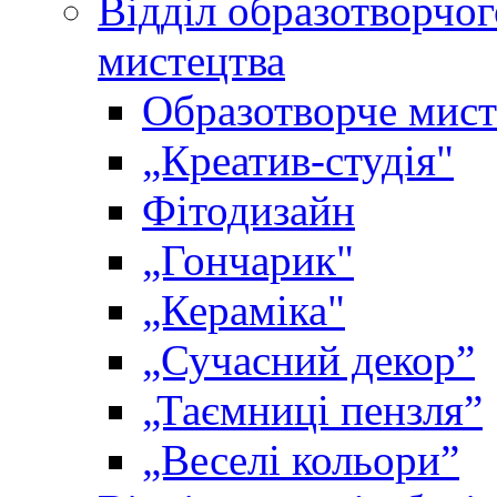
Відділ образотворчог
мистецтва
Образотворче мист
„Креатив-студія"
Фітодизайн
„Гончарик"
„Кераміка"
„Сучасний декор”
„Таємниці пензля”
„Веселі кольори”