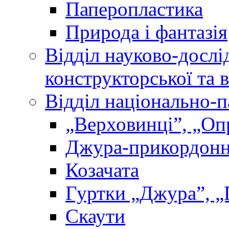
Паперопластика
Природа і фантазія
Відділ науково-дослі
конструкторської та 
Відділ національно-п
„Верховинці”, „О
Джура-прикордон
Козачата
Гуртки „Джура”, „
Скаути