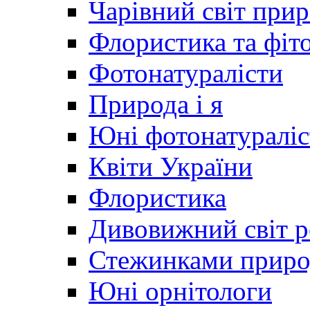
Чарівний світ при
Флористика та фіт
Фотонатуралісти
Природа і я
Юні фотонатураліс
Квіти України
Флористика
Дивовижний світ 
Стежинками прир
Юні орнітологи