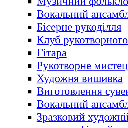
Музичний фолькл
Вокальний ансамб
Бісерне рукоділля
Клуб рукотворного
Гітара
Рукотворне мистец
Художня вишивка
Виготовлення суве
Вокальний ансамбл
Зразковий художні