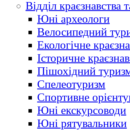
Відділ краєзнавства 
Юні археологи
Велосипедний тур
Екологічне краєзн
Історичне краєзнав
Пішохідний туриз
Спелеотуризм
Спортивне орієнту
Юні екскурсоводи
Юні рятувальники