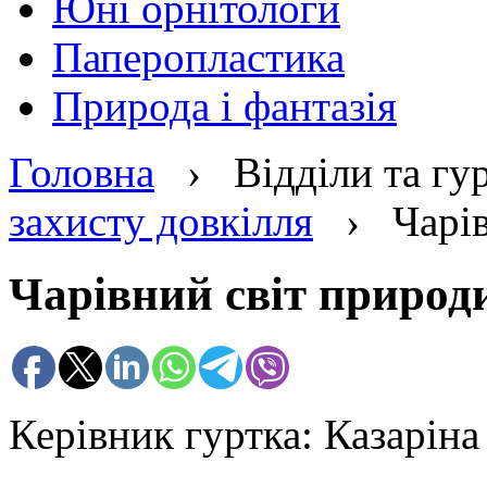
Юні орнітологи
Паперопластика
Природа і фантазія
Головна
›
Відділи та гу
захисту довкілля
›
Чарі
Чарівний світ природ
Керівник гуртка: Казаріна