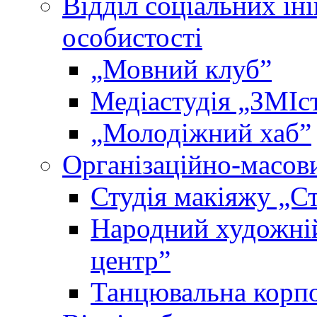
Відділ соціальних іні
особистості
„Мовний клубˮ
Медіастудія „ЗМІс
„Молодіжний хабˮ
Організаційно-масови
Студія макіяжу „Ст
Народний художні
центр”
Танцювальна корпо