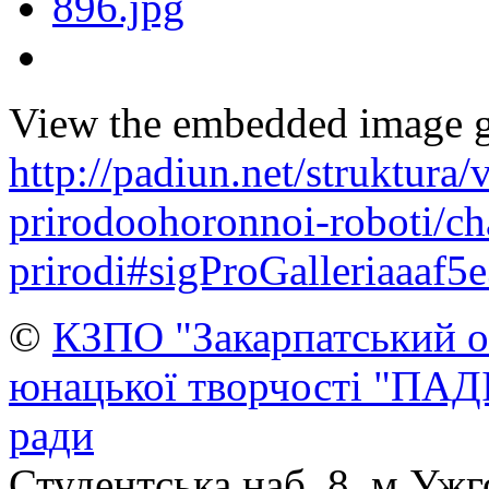
View the embedded image ga
http://padiun.net/struktura/v
prirodoohoronnoi-roboti/cha
prirodi#sigProGalleriaaaf5
©
КЗПО "Закарпатський о
юнацької творчості "ПАД
ради
Студентська наб. 8, м.Ужг