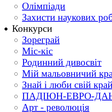
Олімпіади
Захисти наукових роб
Конкурси
Зореграй
Міс-кіс
Родинний дивосвіт
Мій мальовничий кр
Знай і люби свій кра
ПАДІЮН-ЕВРО-ДА
Арт - революція