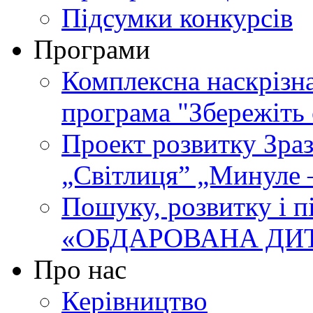
Підсумки конкурсів
Програми
Комплексна наскрізн
програма "Збережіть 
Проект розвитку Зра
„Світлиця” „Минуле 
Пошуку, розвитку і п
«ОБДАРОВАНА ДИ
Про нас
Керівництво