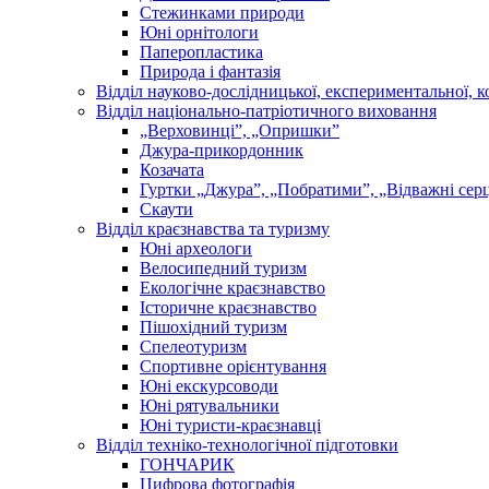
Стежинками природи
Юні орнітологи
Паперопластика
Природа і фантазія
Відділ науково-дослідницької, експериментальної, к
Відділ національно-патріотичного виховання
„Верховинці”, „Опришки”
Джура-прикордонник
Козачата
Гуртки „Джура”, „Побратими”, „Відважні сер
Скаути
Відділ краєзнавства та туризму
Юні археологи
Велосипедний туризм
Екологічне краєзнавство
Історичне краєзнавство
Пішохідний туризм
Спелеотуризм
Спортивне орієнтування
Юні екскурсоводи
Юні рятувальники
Юні туристи-краєзнавці
Відділ техніко-технологічної підготовки
ГОНЧАРИК
Цифрова фотографія