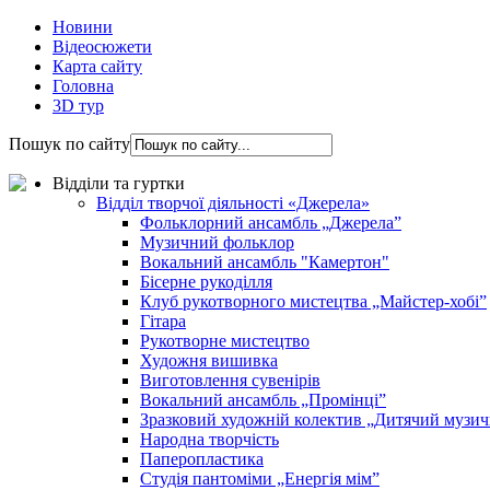
Новини
Відеосюжети
Карта сайту
Головна
3D тур
Пошук по сайту
Відділи та гуртки
Відділ творчої діяльності «Джерела»
Фольклорний ансамбль „Джерела”
Музичний фольклор
Вокальний ансамбль "Камертон"
Бісерне рукоділля
Клуб рукотворного мистецтва „Майстер-хобі”
Гітара
Рукотворне мистецтво
Художня вишивка
Виготовлення сувенірів
Вокальний ансамбль „Промінці”
Зразковий художній колектив „Дитячий музич
Народна творчість
Паперопластика
Студія пантоміми „Енергія мім”