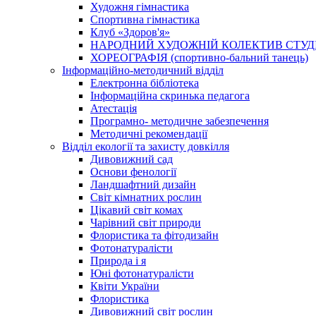
Художня гімнастика
Спортивна гімнастика
Клуб «Здоров'я»
НАРОДНИЙ ХУДОЖНІЙ КОЛЕКТИВ СТУДІ
ХОРЕОГРАФІЯ (спортивно-бальний танець)
Інформаційно-методичний відділ
Електронна бібліотека
Інформаційна скринька педагога
Атестація
Програмно- методичне забезпечення
Методичні рекомендації
Відділ екології та захисту довкілля
Дивовижний сад
Основи фенології
Ландшафтний дизайн
Світ кімнатних рослин
Цікавий світ комах
Чарівний світ природи
Флористика та фітодизайн
Фотонатуралісти
Природа і я
Юні фотонатуралісти
Квіти України
Флористика
Дивовижний світ рослин