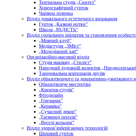
Театральна студія „Синтез”
Хореографічний гурток
Чарівна лозинка
Відділ дошкільного естетичного виховання
Гурток „Казкові нотки”
Школа „РАДІСТЬ”
Відділ соціальних ініціатив та становлення особисто
„Мовний клубˮ
Медіастудія „ЗМІстˮ
„Молодіжний хабˮ
Організаційно-масовий відділ
Студія макіяжу „Стиліст”
Народний художній колектив „Продюсерськи
Танцювальна корпорація друзів
Відділ образотворчого та декоративно-ужиткового 
Образотворче мистецтво
„Креатив-студія"
Фітодизайн
„Гончарик"
„Кераміка"
„Сучасний декор”
„Таємниці пензля”
„Веселі кольори”
Відділ здоров’язберігаючих технологій
Шаховий гурток