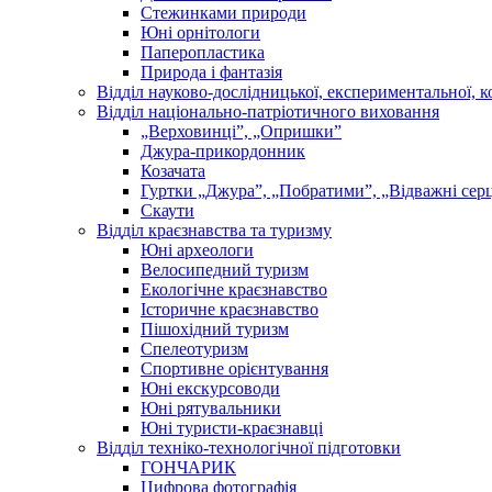
Стежинками природи
Юні орнітологи
Паперопластика
Природа і фантазія
Відділ науково-дослідницької, експериментальної, к
Відділ національно-патріотичного виховання
„Верховинці”, „Опришки”
Джура-прикордонник
Козачата
Гуртки „Джура”, „Побратими”, „Відважні сер
Скаути
Відділ краєзнавства та туризму
Юні археологи
Велосипедний туризм
Екологічне краєзнавство
Історичне краєзнавство
Пішохідний туризм
Спелеотуризм
Спортивне орієнтування
Юні екскурсоводи
Юні рятувальники
Юні туристи-краєзнавці
Відділ техніко-технологічної підготовки
ГОНЧАРИК
Цифрова фотографія