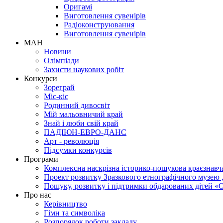
Оригамі
Виготовлення сувенірів
Радіоконструювання
Виготовлення сувенірів
МАН
Новини
Олімпіади
Захисти наукових робіт
Конкурси
Зореграй
Міс-кіс
Родинний дивосвіт
Мій мальовничий край
Знай і люби свій край
ПАДІЮН-ЕВРО-ДАНС
Арт - революція
Підсумки конкурсів
Програми
Комплексна наскрізна історико-пошукова краєзнавч
Проект розвитку Зразкового етнографічного музею
Пошуку, розвитку і підтримки обдарованих ді
Про нас
Керівництво
Гімн та символіка
Розпорядок роботи закладу