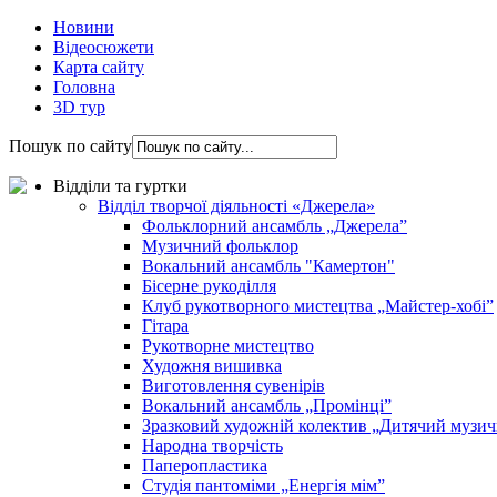
Новини
Відеосюжети
Карта сайту
Головна
3D тур
Пошук по сайту
Відділи та гуртки
Відділ творчої діяльності «Джерела»
Фольклорний ансамбль „Джерела”
Музичний фольклор
Вокальний ансамбль "Камертон"
Бісерне рукоділля
Клуб рукотворного мистецтва „Майстер-хобі”
Гітара
Рукотворне мистецтво
Художня вишивка
Виготовлення сувенірів
Вокальний ансамбль „Промінці”
Зразковий художній колектив „Дитячий музич
Народна творчість
Паперопластика
Студія пантоміми „Енергія мім”