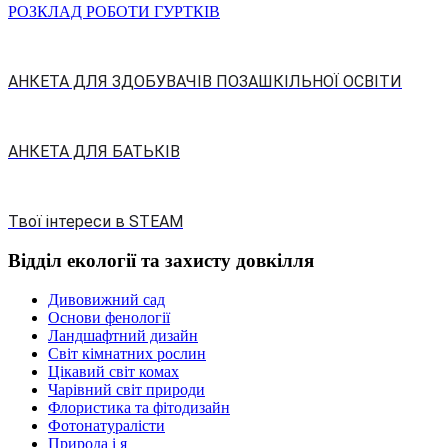
РОЗКЛАД РОБОТИ ГУРТКІВ
АНКЕТА ДЛЯ ЗДОБУВАЧІВ ПОЗАШКІЛЬНОЇ ОСВІТИ
АНКЕТА ДЛЯ БАТЬКІВ
Твої інтереси в STEAM
Відділ екології та захисту довкілля
Дивовижний сад
Основи фенології
Ландшафтний дизайн
Світ кімнатних рослин
Цікавий світ комах
Чарівний світ природи
Флористика та фітодизайн
Фотонатуралісти
Природа і я