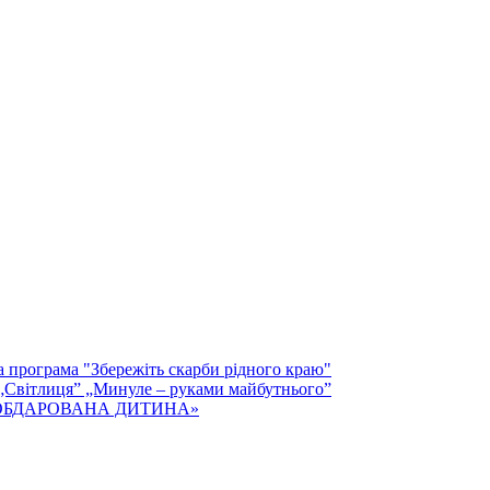
а програма "Збережіть скарби рідного краю"
 „Світлиця” „Минуле – руками майбутнього”
тей «ОБДАРОВАНА ДИТИНА»