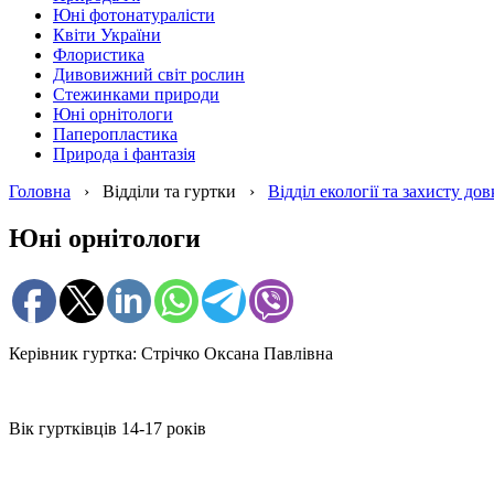
Юні фотонатуралісти
Квіти України
Флористика
Дивовижний світ рослин
Стежинками природи
Юні орнітологи
Паперопластика
Природа і фантазія
Головна
›
Відділи та гуртки
›
Відділ екології та захисту дов
Юні орнітологи
Керівник гуртка: Стрічко Оксана Павлівна
Вік гуртківців 14-17 років