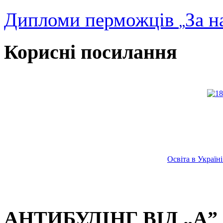
Дипломи перможців
За н
„
Корисні посилання
Освіта в Украї
АНТИБУЛІНГ ВІД „А” 