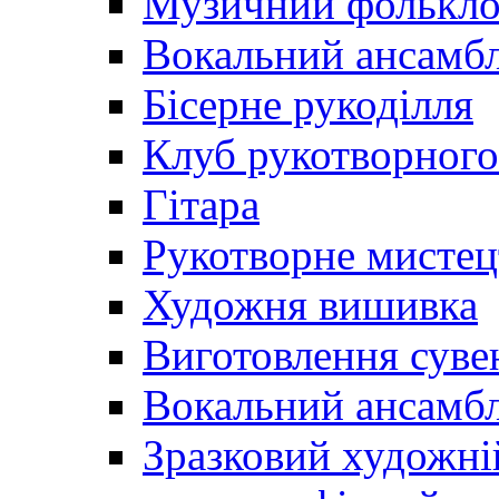
Музичний фолькл
Вокальний ансамб
Бісерне рукоділля
Клуб рукотворного
Гітара
Рукотворне мистец
Художня вишивка
Виготовлення суве
Вокальний ансамбл
Зразковий художні