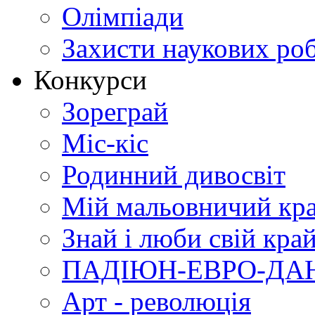
Олімпіади
Захисти наукових роб
Конкурси
Зореграй
Міс-кіс
Родинний дивосвіт
Мій мальовничий кр
Знай і люби свій кра
ПАДІЮН-ЕВРО-ДА
Арт - революція