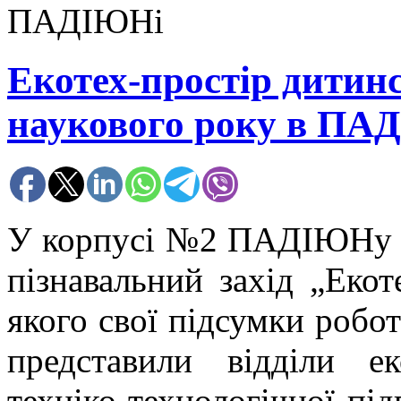
ПАДІЮНі
Екотех-простір дитинс
наукового року в ПА
У корпусі №2 ПАДІЮНу 27
пізнавальний захід „Екот
якого свої підсумки робо
представили відділи ек
техніко-технологічної під