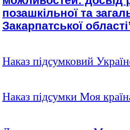
можливостей: досвід 
позашкільної та загал
Закарпатської області
Наказ підсумковий Україн
Наказ пiдсумки Моя країн