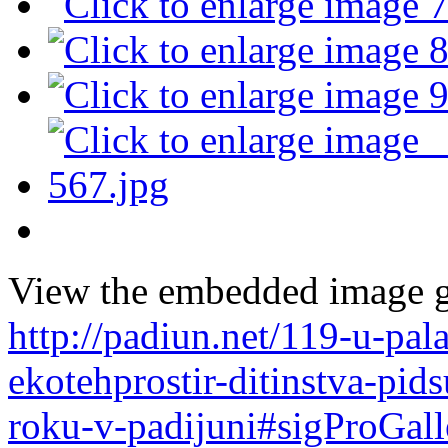
View the embedded image ga
http://padiun.net/119-u-pal
ekotehprostir-ditinstva-pi
roku-v-padijuni#sigProGal