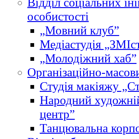
Відділ соціальних іні
особистості
„Мовний клубˮ
Медіастудія „ЗМІс
„Молодіжний хабˮ
Організаційно-масови
Студія макіяжу „Ст
Народний художні
центр”
Танцювальна корпо