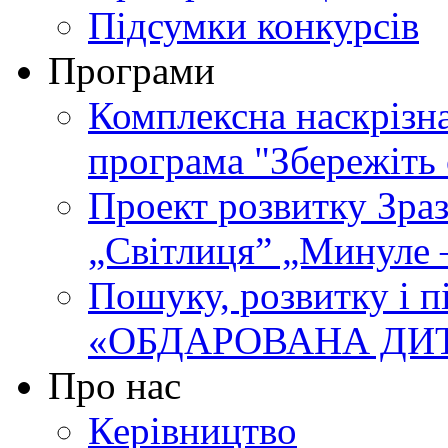
Підсумки конкурсів
Програми
Комплексна наскрізн
програма "Збережіть 
Проект розвитку Зра
„Світлиця” „Минуле 
Пошуку, розвитку і п
«ОБДАРОВАНА ДИ
Про нас
Керівництво