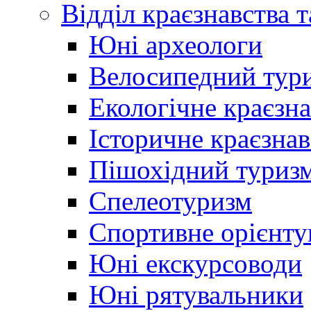
Відділ краєзнавства 
Юні археологи
Велосипедний тур
Екологічне краєзн
Історичне краєзнав
Пішохідний туриз
Спелеотуризм
Спортивне орієнту
Юні екскурсоводи
Юні рятувальники