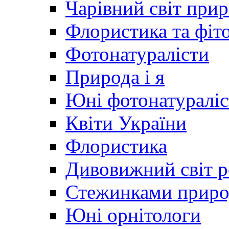
Чарівний світ при
Флористика та фіт
Фотонатуралісти
Природа і я
Юні фотонатураліс
Квіти України
Флористика
Дивовижний світ 
Стежинками прир
Юні орнітологи