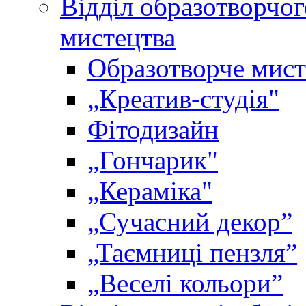
Відділ образотворчог
мистецтва
Образотворче мист
„Креатив-студія"
Фітодизайн
„Гончарик"
„Кераміка"
„Сучасний декор”
„Таємниці пензля”
„Веселі кольори”