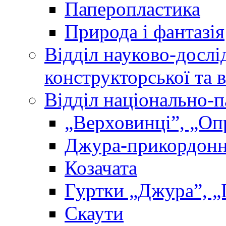
Паперопластика
Природа і фантазія
Відділ науково-дослі
конструкторської та 
Відділ національно-п
„Верховинці”, „О
Джура-прикордон
Козачата
Гуртки „Джура”, „
Скаути