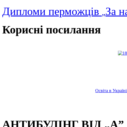
Дипломи перможців
За н
„
Корисні посилання
Освіта в Украї
АНТИБУЛІНГ ВІД „А” 