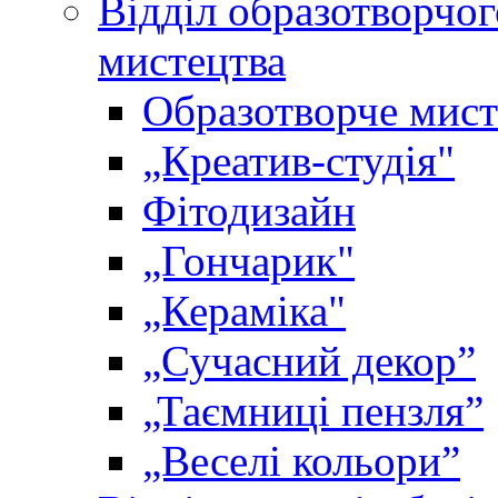
Відділ образотворчог
мистецтва
Образотворче мист
„Креатив-студія"
Фітодизайн
„Гончарик"
„Кераміка"
„Сучасний декор”
„Таємниці пензля”
„Веселі кольори”