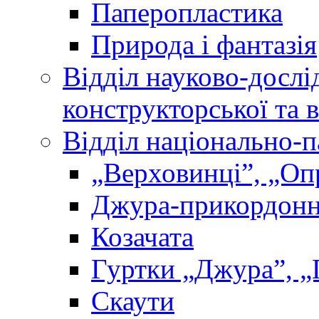
Паперопластика
Природа і фантазія
Відділ науково-дослі
конструкторської та 
Відділ національно-п
„Верховинці”, „О
Джура-прикордон
Козачата
Гуртки „Джура”, „
Скаути