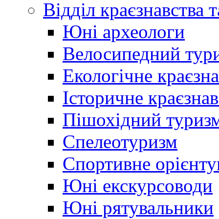
Відділ краєзнавства 
Юні археологи
Велосипедний тур
Екологічне краєзн
Історичне краєзнав
Пішохідний туриз
Спелеотуризм
Спортивне орієнту
Юні екскурсоводи
Юні рятувальники