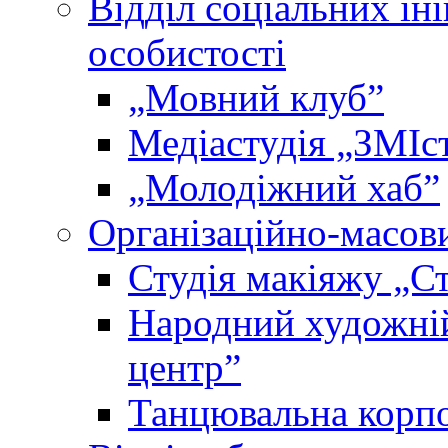
Відділ соціальних іні
особистості
„Мовний клубˮ
Медіастудія „ЗМІс
„Молодіжний хабˮ
Організаційно-масови
Студія макіяжу „Ст
Народний художні
центр”
Танцювальна корпо