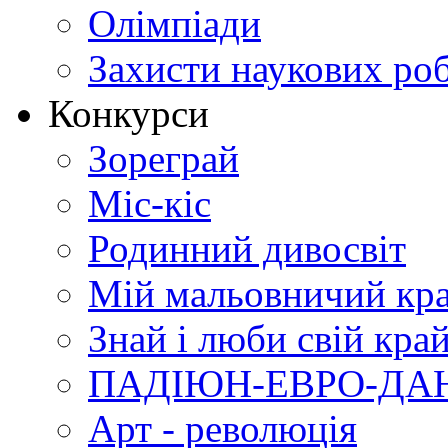
Олімпіади
Захисти наукових роб
Конкурси
Зореграй
Міс-кіс
Родинний дивосвіт
Мій мальовничий кр
Знай і люби свій кра
ПАДІЮН-ЕВРО-ДА
Арт - революція