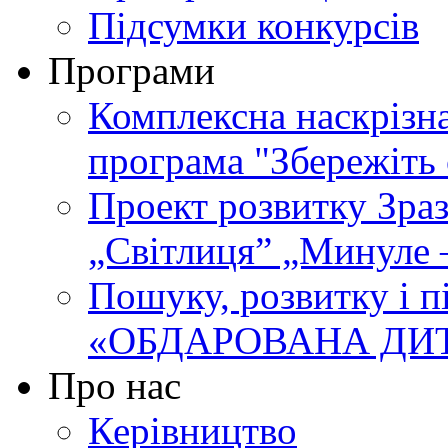
Підсумки конкурсів
Програми
Комплексна наскрізн
програма "Збережіть 
Проект розвитку Зра
„Світлиця” „Минуле 
Пошуку, розвитку і п
«ОБДАРОВАНА ДИ
Про нас
Керівництво