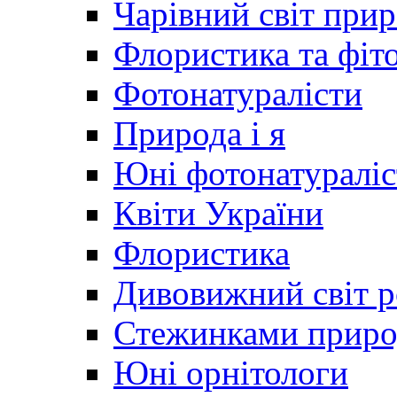
Чарівний світ при
Флористика та фіт
Фотонатуралісти
Природа і я
Юні фотонатураліс
Квіти України
Флористика
Дивовижний світ 
Стежинками прир
Юні орнітологи