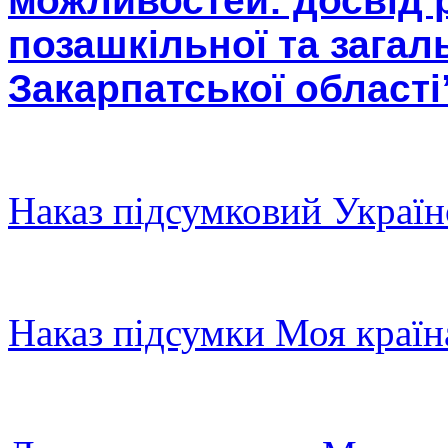
можливостей: досвід 
позашкільної та загал
Закарпатської області
Наказ підсумковий Україн
Наказ пiдсумки Моя країн