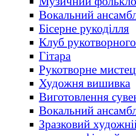
Музичний фолькл
Вокальний ансамб
Бісерне рукоділля
Клуб рукотворного
Гітара
Рукотворне мистец
Художня вишивка
Виготовлення суве
Вокальний ансамбл
Зразковий художні